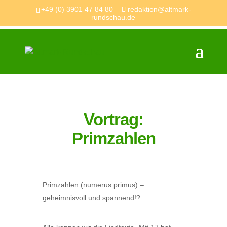
+49 (0) 3901 47 84 80
redaktion@altmark-
rundschau.de
Vortrag:
Primzahlen
Primzahlen (numerus primus) –
geheimnisvoll und spannend!?