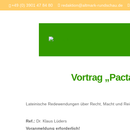
+49 (0) 3901 47 84 80
redaktion@altmark-rundschau.de
Vortrag „Pact
Lateinische Redewendungen über Recht, Macht und Re
Ref.:
Dr. Klaus Lüders
Voranmeldung erforderlich!