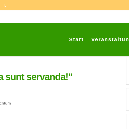
Start
Veranstaltu
a sunt servanda!“
ichtum