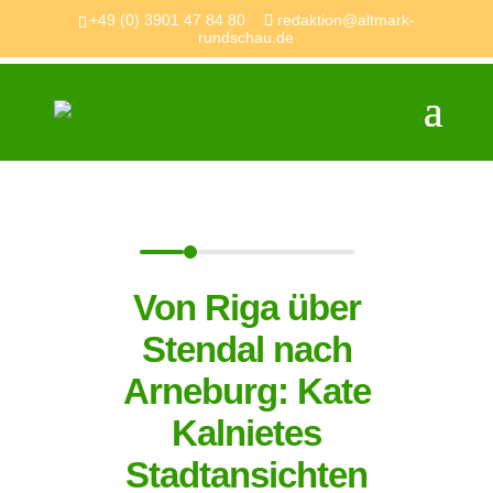
+49 (0) 3901 47 84 80
redaktion@altmark-
rundschau.de
Von Riga über
Stendal nach
Arneburg: Kate
Kalnietes
Stadtansichten