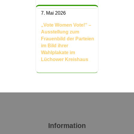
7. Mai 2026
„Vote Women Vote!“ –
Ausstellung zum
Frauenbild der Parteien
im Bild ihrer
Wahlplakate im
Lüchower Kreishaus
Information