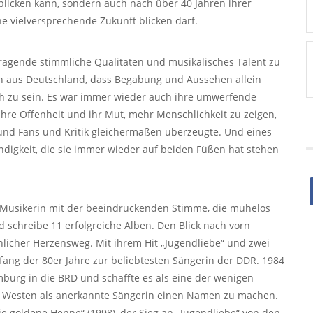
kblicken kann, sondern auch nach über 40 Jahren ihrer
e vielversprechende Zukunft blicken darf.
ragende stimmliche Qualitäten und musikalisches Talent zu
rin aus Deutschland, dass Begabung und Aussehen allein
ich zu sein. Es war immer wieder auch ihre umwerfende
ihre Offenheit und ihr Mut, mehr Menschlichkeit zu zeigen,
 und Fans und Kritik gleichermaßen überzeugte. Und eines
ndigkeit, die sie immer wieder auf beiden Füßen hat stehen
rte Musikerin mit der beeindruckenden Stimme, die mühelos
d schreibe 11 erfolgreiche Alben. Den Blick nach vorn
nlicher Herzensweg. Mit ihrem Hit „Jugendliebe“ und zwei
fang der 80er Jahre zur beliebtesten Sängerin der DDR. 1984
amburg in die BRD und schaffte es als eine der wenigen
im Westen als anerkannte Sängerin einen Namen zu machen.
ie goldene Henne“ (1998), der Sieg an „Jugendliebe“ von den