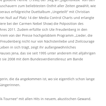
schauern zum beliebtesten Osthit aller Zeiten gewählt, wie
eraus erfolgreiche Duettalbum „Ungeteilt“ mit Christian
on Null auf Platz 14 der Media Control Charts und erlangte
miere bei der Carmen Nebel Show) die Polposition des
ahres 2011. Zudem erfüllte sich Ute Freudenberg in den
ihrem von der Presse hochgelobtem Programm „Lieder, die
 Freudenberg nicht nur von Nächstenliebe und Zivilcourage
ben in sich trägt, zeigt ihr außergewöhnliches
uses Jena, das sie seit 1995 unter anderem mit alljährigen
rde sie 2008 mit dem Bundesverdienstkreuz am Bande
rin, die da angekommen ist, wo sie eigentlich schon lange
 Sängerinnen.
ik-Tournee“ mit allen Hits in neuem, akustischen Gewand.