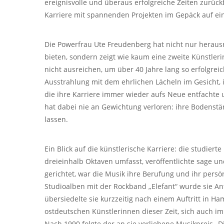
ereignisvolle und überaus erfolgreiche Zeiten zurüc
Karriere mit spannenden Projekten im Gepäck auf ein
Die Powerfrau Ute Freudenberg hat nicht nur heraus
bieten, sondern zeigt wie kaum eine zweite Künstle
nicht ausreichen, um über 40 Jahre lang so erfolgre
Ausstrahlung mit dem ehrlichen Lächeln im Gesicht, 
die ihre Karriere immer wieder aufs Neue entfachte
hat dabei nie an Gewichtung verloren: ihre Bodenstä
lassen.
Ein Blick auf die künstlerische Karriere: die studie
dreieinhalb Oktaven umfasst, veröffentlichte sage un
gerichtet, war die Musik ihre Berufung und ihr persö
Studioalben mit der Rockband „Elefant“ wurde sie An
übersiedelte sie kurzzeitig nach einem Auftritt in H
ostdeutschen Künstlerinnen dieser Zeit, sich auch 
Nach 1990 folgte der an sie verliehene Musikpreis „D