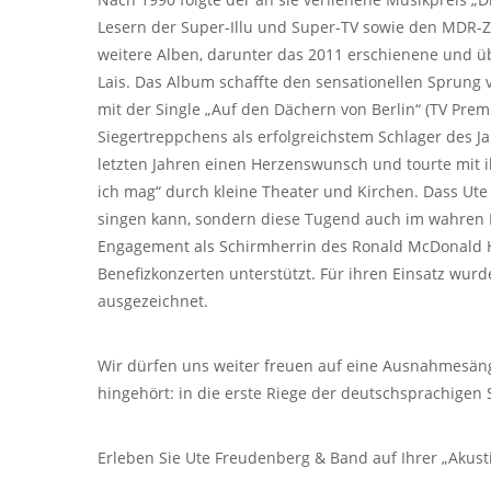
Lesern der Super-Illu und Super-TV sowie den MDR-Zu
weitere Alben, darunter das 2011 erschienene und üb
Lais. Das Album schaffte den sensationellen Sprung v
mit der Single „Auf den Dächern von Berlin“ (TV Pre
Siegertreppchens als erfolgreichstem Schlager des J
letzten Jahren einen Herzenswunsch und tourte mit 
ich mag“ durch kleine Theater und Kirchen. Dass Ute
singen kann, sondern diese Tugend auch im wahren Le
Engagement als Schirmherrin des Ronald McDonald Ha
Benefizkonzerten unterstützt. Für ihren Einsatz wu
ausgezeichnet.
Wir dürfen uns weiter freuen auf eine Ausnahmesänge
hingehört: in die erste Riege der deutschsprachigen
Erleben Sie Ute Freudenberg & Band auf Ihrer „Akust