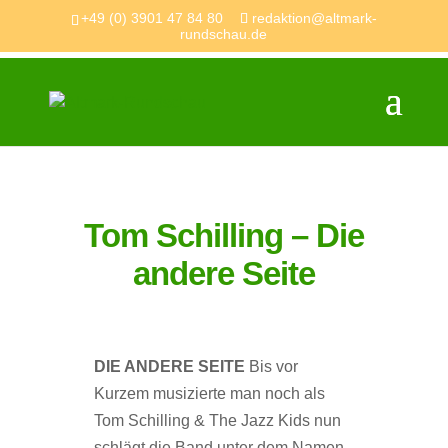
+49 (0) 3901 47 84 80
redaktion@altmark-
rundschau.de
Tom Schilling – Die
andere Seite
DIE ANDERE SEITE
Bis vor
Kurzem musizierte man noch als
Tom Schilling & The Jazz Kids nun
schlägt die Band unter dem Namen