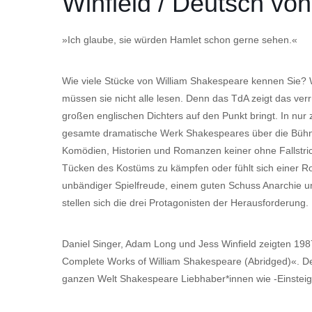
Winfield / Deutsch vo
»Ich glaube, sie würden Hamlet schon gerne sehen.«
Wie viele Stücke von William Shakespeare kennen Sie? W
müssen sie nicht alle lesen. Denn das TdA zeigt das v
großen englischen Dichters auf den Punkt bringt. In nur
gesamte dramatische Werk Shakespeares über die Bühne 
Komödien, Historien und Romanzen keiner ohne Fallstric
Tücken des Kostüms zu kämpfen oder fühlt sich einer Ro
unbändiger Spielfreude, einem guten Schuss Anarchie 
stellen sich die drei Protagonisten der Herausforderung.
Daniel Singer, Adam Long und Jess Winfield zeigten 19
Complete Works of William Shakespeare (Abridged)«. Der
ganzen Welt Shakespeare Liebhaber*innen wie -Einsteig