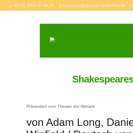
+49 (0) 3901 47 84 80
redaktion@altmark-rundschau.de
Shakespeares
Präsentiert vom Theater der Altmark
von Adam Long, Danie