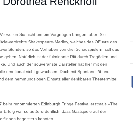
n Dorothea Renckhoff
ir wollen Sie nicht um ein Vergnügen bringen, aber: Sie
errückt-verdrehte Shakespeare-Medley, welches das OEuvre des
 zwei Stunden, so das Vorhaben von drei Schauspielern, soll das
gehen. Natürlich ist der fulminante Ritt durch Tragödien und
ke. Und auch der souveränste Darsteller hat hier mit den
lle emotional nicht gewachsen. Doch mit Spontaneität und
und dem hemmungslosen Einsatz aller denkbaren Theatermittel
87 beim renommierten Edinburgh Fringe Festival erstmals »The
 Erfolg war so außerordentlich, dass Gastspiele auf der
er*innen begeistern konnten.