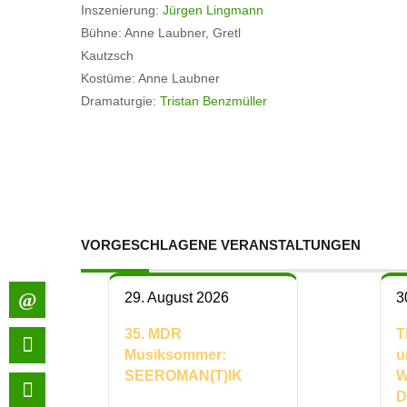
Inszenierung:
Jürgen Lingmann
Bühne: Anne Laubner, Gretl
Ka
Kostüme: Anne Laubner
Dramaturgie:
Tristan Benzmüller
VORGESCHLAGENE VERANSTALTUNGEN
29. August 2026
3
35. MDR
T
Musiksommer:
u
SEEROMAN(T)IK
W
D