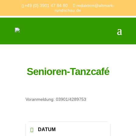
+49 (0) 3901 47 84 80
redaktion@altmark-
rundschau.de
Senioren-Tanzcafé
Voranmeldung: 03901/4289753
DATUM