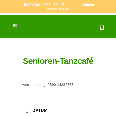
+49 (0) 3901 47 84 80
redaktion@altmark-
rundschau.de
Senioren-Tanzcafé
Voranmeldung: 03901/4289753
DATUM