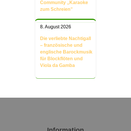
Community „Karaoke
zum Schreien“
8. August 2026
Die verliebte Nachtigall
– französische und
englische Barockmusik
für Blockflöten und
Viola da Gamba
Information