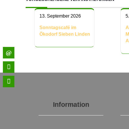
13. September 2026
5
Sonntagscafé im
A
Ökodorf Sieben Linden
M
A
Information