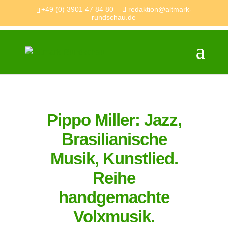
+49 (0) 3901 47 84 80
redaktion@altmark-
rundschau.de
Pippo Miller: Jazz,
Brasilianische
Musik, Kunstlied.
Reihe
handgemachte
Volxmusik.