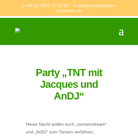
+49 (0) 3901 47 84 80
redaktion@altmark-
rundschau.de
Party „TNT mit
Jacques und
AnDJ“
Heute Nacht wollen euch „nomainstream“
und „AnDJ“ zum Tanzen verführen,