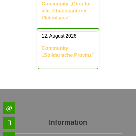
Community „Chor für
alle: Chaoskantorei
Platenlaase“
12. August 2026
Community
„Solidarische Provinz“
Information