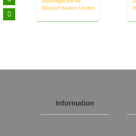
Sonntagscafé im
A
Ökodorf Sieben Linden
2
Information