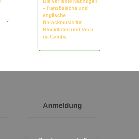
e
Die verliebte Nachtigall
– französische und
englische
Barockmusik für
Blockflöten und Viola
da Gamba
Anmeldung