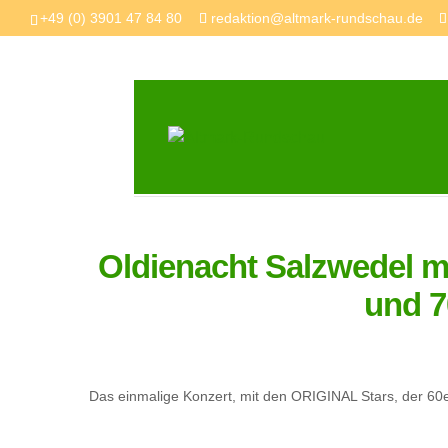
+49 (0) 3901 47 84 80
redaktion@altmark-rundschau.de
Oldienacht Salzwedel m
und 7
Das einmalige Konzert, mit den ORIGINAL Stars, der 60e