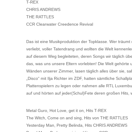
T-REX
CHRIS ANDREWS
THE RATTLES
CCR Clearwater Creedence Revival
Das ist eine Musikproduktion der Topklasse. Wer träumt 
verliebt, voller Tatendrang und wollten die Welt kennen
auf diesem Weg begleiteten, deren Songs wir täglich übe
das, was uns unsere Eltern vorlebten! Die Welt gehörte 
Wänden unserer Zimmer, lasen täglich alles über sie, sa
„Disco“ mit Ilja Richter im ZDF, hatten sämtliche Schall
Plattenspielern zu legen oder nahmen alle RTL Luxemb
auf und hörten auf jeder(Schul)Fete deren großen Hits, 
Metal Guro, Hot Love, get it on, Hits T-REX
The Witch, Come on and sing, Hits von THE RATTLES
Yesterday Man, Pretty Belinda, Hits CHRIS ANDREWS