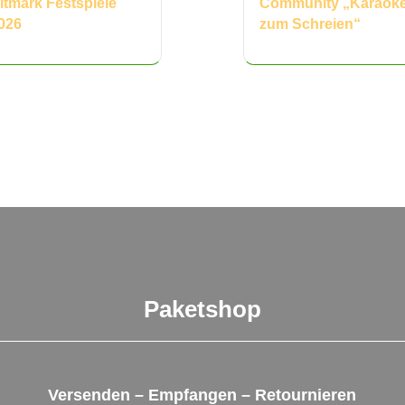
ltmark Festspiele
Community „Karaok
026
zum Schreien“
Paketshop
Versenden – Empfangen – Retournieren