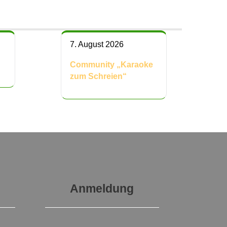
7. August 2026
“
Community „Karaoke
zum Schreien“
Anmeldung