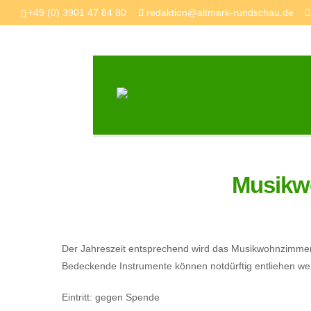
+49 (0) 3901 47 84 80
redaktion@altmark-rundschau.de
Musikw
Der Jahreszeit entsprechend wird das Musikwohnzimmer 
Bedeckende Instrumente können notdürftig entliehen we
Eintritt: gegen Spende