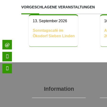
VORGESCHLAGENE VERANSTALTUNGEN
13. September 2026
1
Sonntagscafé im
A
Ökodorf Sieben Linden
2
Information