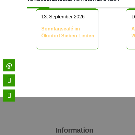
13. September 2026
1
Sonntagscafé im
A
Ökodorf Sieben Linden
2
Information