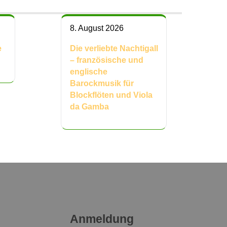
8. August 2026
e
Die verliebte Nachtigall
– französische und
englische
Barockmusik für
Blockflöten und Viola
da Gamba
Anmeldung