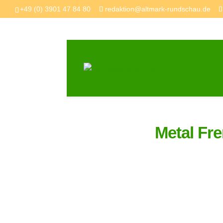
+49 (0) 3901 47 84 80
redaktion@altmark-rundschau.de
Metal Fr