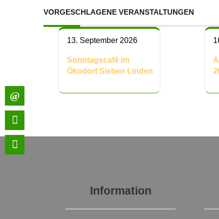
VORGESCHLAGENE VERANSTALTUNGEN
13. September 2026
1
Sonntagscafé im
A
Ökodorf Sieben Linden
2
Information