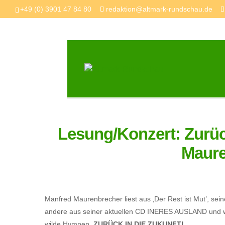
+49 (0) 3901 47 84 80
redaktion@altmark-rundschau.de
Lesung/Konzert: Zurüc
Maure
Manfred Maurenbrecher liest aus ‚Der Rest ist Mut’, sein
andere aus seiner aktuellen CD INERES AUSLAND und we
wilde Hymnen.
ZURÜCK IN DIE ZUKUNFT!