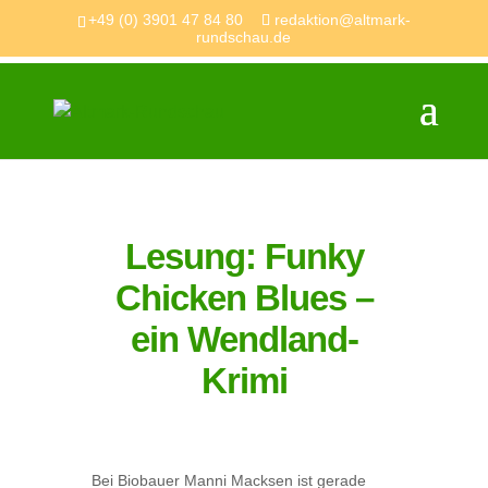
+49 (0) 3901 47 84 80
redaktion@altmark-
rundschau.de
​Lesung​​: Funky
Chicken Blues –
ein Wendland-
Krimi
Bei Biobauer Manni Macksen ist gerade