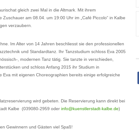
rischat gleich zwei Mal in die Altmark. Mit ihrem
ie Zuschauer am 08.04. um 19:00 Uhr im „Café Piccolo“ in Kalbe
egen verzaubern.
ne. Im Alter von 14 Jahren beschliesst sie den professionellen
azztechnik und Standardtanz. Ihr Tanzstudium schloss Eva 2005
nössisch-, modernen Tanz tätig. Sie tanzte in verschieden,
terstücken und schloss Anfang 2015 ihr Studium in
 Eva mit eigenen Choreographien bereits einige erfolgreiche
Platzreservierung wird gebeten. Die Reservierung kann direkt bei
rstadt Kalbe (039080-2959 oder
info@kuenstlerstadt-kalbe.de
)
llen Gewinnern und Gästen viel Spaß!