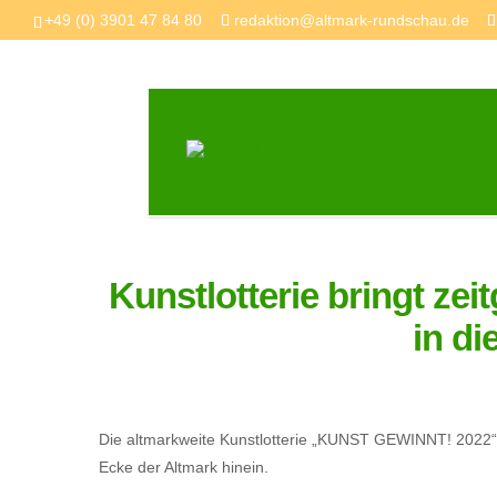
+49 (0) 3901 47 84 80
redaktion@altmark-rundschau.de
Kunstlotterie bringt z
in di
Die altmarkweite Kunstlotterie „KUNST GEWINNT! 2022“ br
Ecke der Altmark hinein.