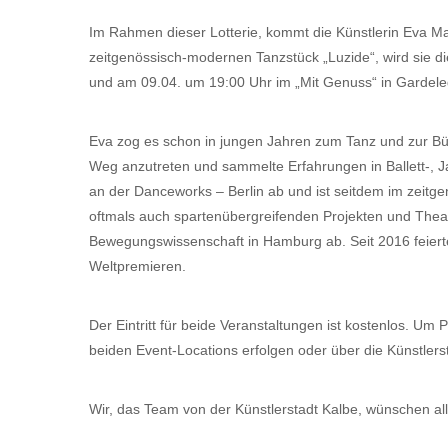
Im Rahmen dieser Lotterie, kommt die Künstlerin Eva Mau
zeitgenössisch-modernen Tanzstück „Luzide“, wird sie d
und am 09.04. um 19:00 Uhr im „Mit Genuss“ in Gardel
Eva zog es schon in jungen Jahren zum Tanz und zur Büh
Weg anzutreten und sammelte Erfahrungen in Ballett-, J
an der Danceworks – Berlin ab und ist seitdem im zeitge
oftmals auch spartenübergreifenden Projekten und Thea
Bewegungswissenschaft in Hamburg ab. Seit 2016 feierte
Weltpremieren.
Der Eintritt für beide Veranstaltungen ist kostenlos. Um 
beiden Event-Locations erfolgen oder über die Künstle
Wir, das Team von der Künstlerstadt Kalbe, wünschen a