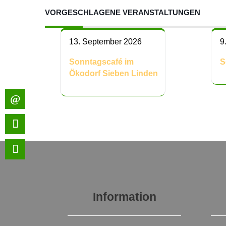
VORGESCHLAGENE VERANSTALTUNGEN
13. September 2026
9
Sonntagscafé im
S
Ökodorf Sieben Linden
Information