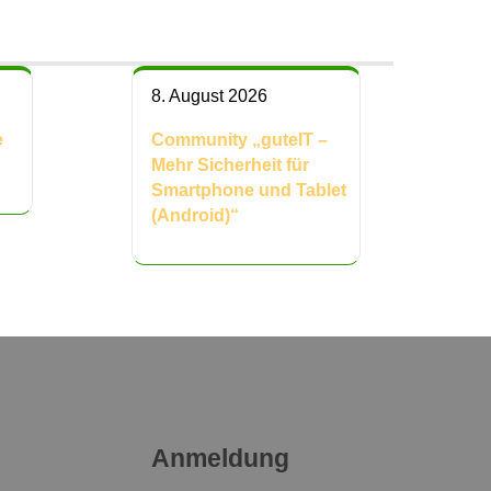
8. August 2026
e
Community „guteIT –
Mehr Sicherheit für
Smartphone und Tablet
(Android)“
Anmeldung