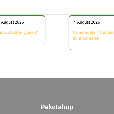
. August 2026
7. August 2026
ino „Cotton Queen“
Community „Karaok
zum Schreien“
Paketshop