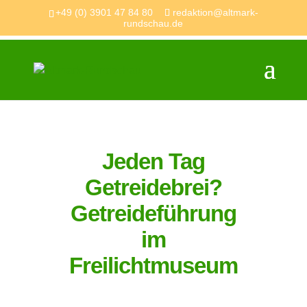
+49 (0) 3901 47 84 80
redaktion@altmark-
rundschau.de
Jeden Tag
Getreidebrei?
Getreideführung
im
Freilichtmuseum