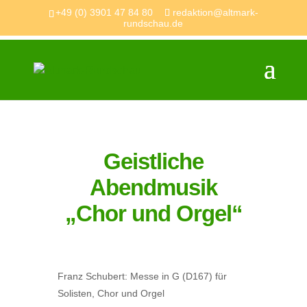
+49 (0) 3901 47 84 80
redaktion@altmark-
rundschau.de
Geistliche
Abendmusik
„Chor und Orgel“
Franz Schubert: Messe in G (D167) für
Solisten, Chor und Orgel