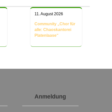
11. August 2026
Community „Chor für
alle: Chaoskantorei
Platenlaase“
Anmeldung