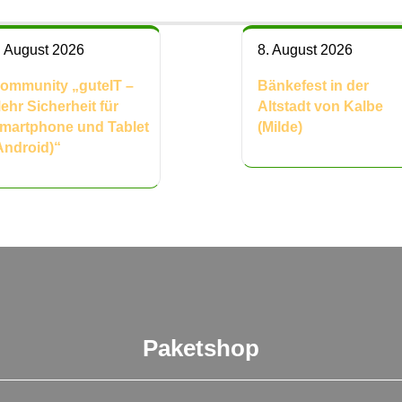
. August 2026
8. August 2026
ommunity „guteIT –
Bänkefest in der
ehr Sicherheit für
Altstadt von Kalbe
martphone und Tablet
(Milde)
Android)“
Paketshop