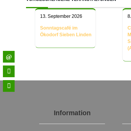
13. September 2026
8
Sonntagscafé im
C
Ökodorf Sieben Linden
M
S
(
Information