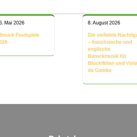
6. Mai 2026
8. August 2026
ltmark Festspiele
Die verliebte Nachtiga
026
– französische und
englische
Barockmusik für
Blockflöten und Viol
da Gamba