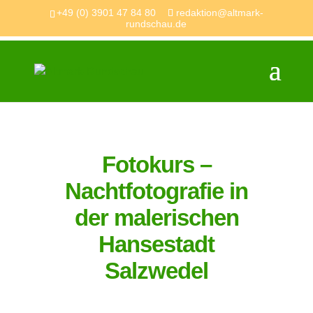
+49 (0) 3901 47 84 80
redaktion@altmark-
rundschau.de
Fotokurs –
Nachtfotografie in
der malerischen
Hansestadt
Salzwedel