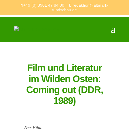
+49 (0) 3901 47 84 80
redaktion@altmark-
rundschau.de
Film und Literatur
im Wilden Osten:
Coming out (DDR,
1989)
𝑫𝒆𝒓 𝑭𝒊𝒍𝒎