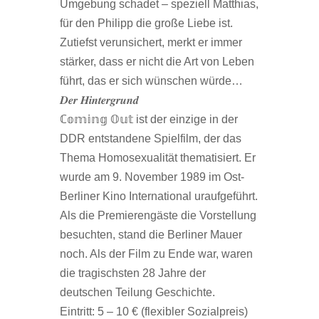
Umgebung schadet – speziell Matthias,
für den Philipp die große Liebe ist.
Zutiefst verunsichert, merkt er immer
stärker, dass er nicht die Art von Leben
führt, das er sich wünschen würde…
𝑫𝒆𝒓 𝑯𝒊𝒏𝒕𝒆𝒓𝒈𝒓𝒖𝒏𝒅
ℂ𝕠𝕞𝕚𝕟𝕘 𝕆𝕦𝕥 ist der einzige in der
DDR entstandene Spielfilm, der das
Thema Homosexualität thematisiert. Er
wurde am 9. November 1989 im Ost-
Berliner Kino International uraufgeführt.
Als die Premierengäste die Vorstellung
besuchten, stand die Berliner Mauer
noch. Als der Film zu Ende war, waren
die tragischsten 28 Jahre der
deutschen Teilung Geschichte.
Eintritt: 5 – 10 € (flexibler Sozialpreis)