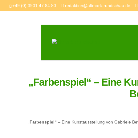
+49 (0) 3901 47 84 80
redaktion@altmark-rundschau.de
„Farbenspiel“ – Eine Ku
B
„Farbenspiel“
– Eine Kunstausstellung von Gabriele Be