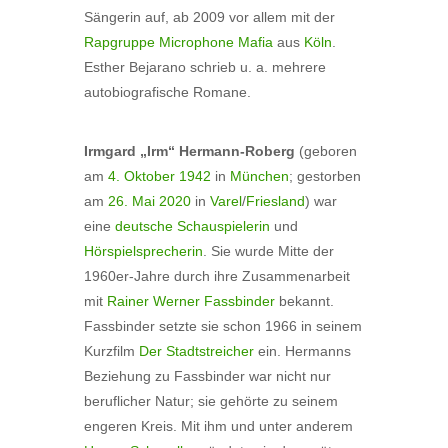
Sängerin auf, ab 2009 vor allem mit der
Rapgruppe
Microphone Mafia
aus
Köln
.
Esther Bejarano schrieb u. a. mehrere
autobiografische Romane.
Irmgard „Irm“ Hermann-Roberg
(geboren
am
4. Oktober
1942
in
München
; gestorben
am
26. Mai
2020
in
Varel
/
Friesland
) war
eine
deutsche
Schauspielerin
und
Hörspielsprecherin
. Sie wurde Mitte der
1960er-Jahre durch ihre Zusammenarbeit
mit
Rainer Werner Fassbinder
bekannt.
Fassbinder setzte sie schon 1966 in seinem
Kurzfilm
Der Stadtstreicher
ein. Hermanns
Beziehung zu Fassbinder war nicht nur
beruflicher Natur; sie gehörte zu seinem
engeren Kreis. Mit ihm und unter anderem