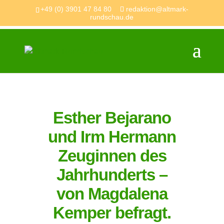
+49 (0) 3901 47 84 80
redaktion@altmark-
rundschau.de
Esther Bejarano
und Irm Hermann
Zeuginnen des
Jahrhunderts –
von Magdalena
Kemper befragt.