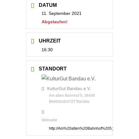
DATUM
11. September 2021
Abgelaufen!
UHRZEIT
16:30
STANDORT
KulturGut Bandau e.V.
Am alten Bahnhof 5, 38489
Beetzendorf OT Bandau
Webseite
http://Am%20alten%20Bahnhof%205,%2038489%2