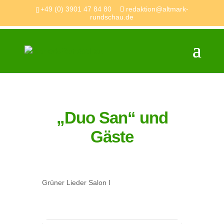
+49 (0) 3901 47 84 80
redaktion@altmark-
rundschau.de
„Duo San“ und
Gäste
Grüner Lieder Salon I