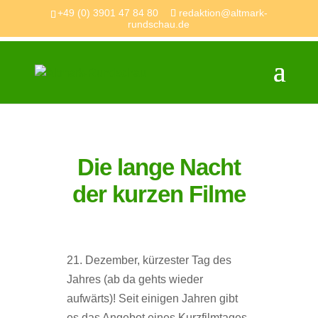
+49 (0) 3901 47 84 80
redaktion@altmark-
rundschau.de
Die lange Nacht
der kurzen Filme
21. Dezember, kürzester Tag des
Jahres (ab da gehts wieder
aufwärts)! Seit einigen Jahren gibt
es das Angebot eines Kurzfilmtages