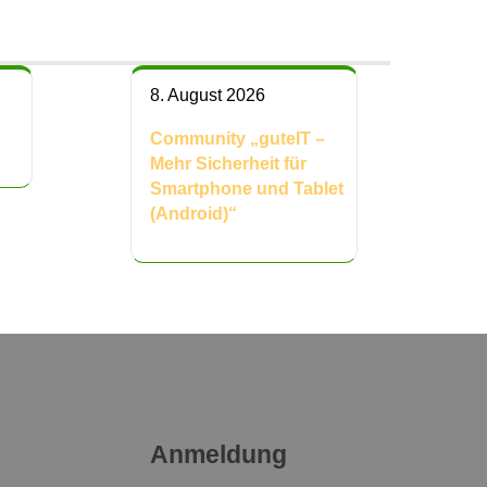
8. August 2026
“
Community „guteIT –
Mehr Sicherheit für
Smartphone und Tablet
(Android)“
Anmeldung