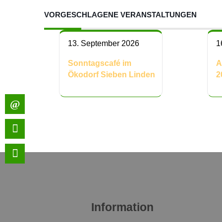
VORGESCHLAGENE VERANSTALTUNGEN
13. September 2026
1
Sonntagscafé im
A
Ökodorf Sieben Linden
2
Information