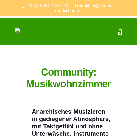
+49 (0) 3901 47 84 80
redaktion@altmark-
rundschau.de
Community:
Musikwohnzimmer
Anarchisches Musizieren
in gediegener Atmosphäre,
mit Taktgefühl und ohne
Unterwäsche. Instrumente