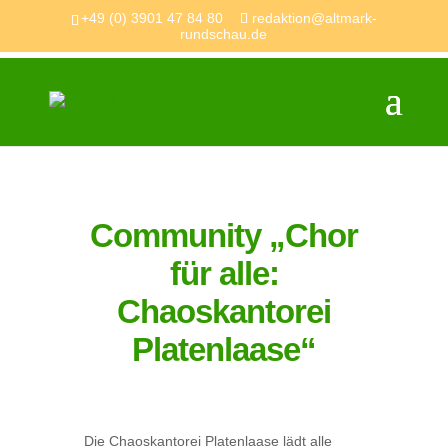
+49 (0) 3901 47 84 80
redaktion@altmark-
rundschau.de
Community „Chor
für alle:
Chaoskantorei
Platenlaase“
Die Chaoskantorei Platenlaase lädt alle