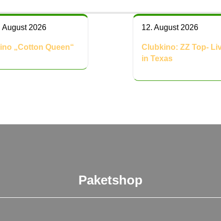
. August 2026
12. August 2026
ino „Cotton Queen“
Clubkino: ZZ Top- Li
in Texas
Paketshop