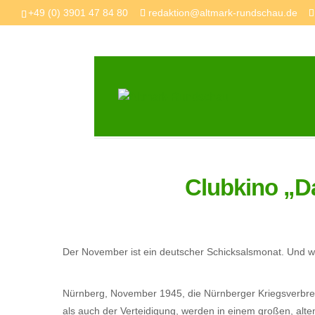
+49 (0) 3901 47 84 80
redaktion@altmark-rundschau.de
Clubkino „D
Der November ist ein deutscher Schicksalsmonat. Und w
Nürnberg, November 1945, die Nürnberger Kriegsverbre
als auch der Verteidigung, werden in einem großen, alte