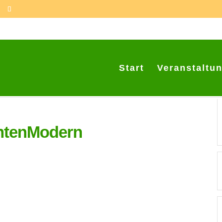
Start
Veranstaltu
htenModern