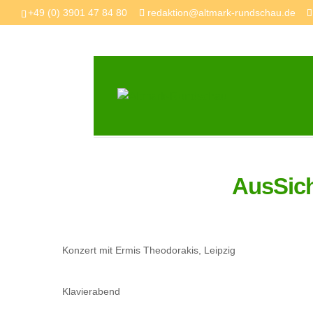
+49 (0) 3901 47 84 80
redaktion@altmark-rundschau.de
AusSic
Konzert mit Ermis Theodorakis, Leipzig
Klavierabend