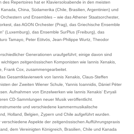
 des Repertoires hat er Klaviersoloabende in den meisten
Kanada, China, Südamerika (Chile, Brasilien, Argentinien) und
en Orchestern und Ensembles – wie das Athener Staatsorchester,
rorkest, das AGON Orchester (Prag), das Griechische Ensemble
lin“ (Luxemburg), das Ensemble SurPlus (Freiburg), das
turo Tamayo, Peter Eötvös, Jean-Philippe Wurtz, Theodor
schiedlicher Generationen uraufgeführt; einige davon sind
it wichtigen zeitgenössischen Komponisten wie Iannis Xenakis,
e, Frank Cox, zusammengearbeitet.
 das Gesamtklavierwerk von Iannis Xenakis, Claus-Steffen
sten der Zweiten Wiener Schule, Yannis Ioannidis, Dániel Péter
sen. Aufnahmen von Einzelwerken wie Iannis Xenakis‘ Evryali
ößeren CD-Sammlungen neuer Musik veröffentlicht.
loinstrumente und verschiedene kammermusikalische
nd, Holland, Belgien, Ζypern und Chile aufgeführt wurden.
 verschiedene Aspekte der zeitgenössischen Aufführungspraxis
and, dem Vereinigten Königreich, Brasilien, Chile und Kanada