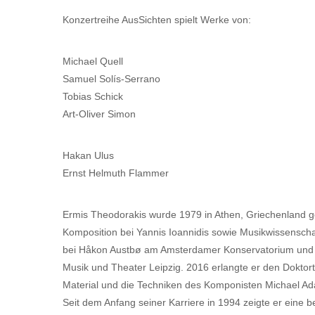
Konzertreihe AusSichten spielt Werke von:
Michael Quell
Samuel Solís-Serrano
Tobias Schick
Art-Oliver Simon
Hakan Ulus
Ernst Helmuth Flammer
Ermis Theodorakis wurde 1979 in Athen, Griechenland geb
Komposition bei Yannis Ioannidis sowie Musikwissenschaf
bei Håkon Austbø am Amsterdamer Konservatorium und K
Musik und Theater Leipzig. 2016 erlangte er den Doktorti
Material und die Techniken des Komponisten Michael Ad
Seit dem Anfang seiner Karriere in 1994 zeigte er eine 