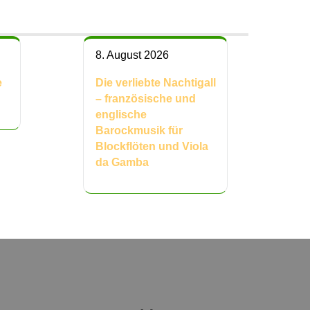
8. August 2026
e
Die verliebte Nachtigall
– französische und
englische
Barockmusik für
Blockflöten und Viola
da Gamba