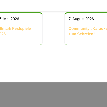
6. Mai 2026
7. August 2026
ltmark Festspiele
Community „Karaok
026
zum Schreien“