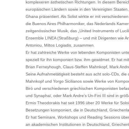
komplexeren ästhetischen Richtungen. In diesem Bereich
europäischen Ländern sowie in den Vereinigten Staaten, 
Ghana präsentiert. Als Solist wirkte er mit verschieden
die Buenos Aires Philharmoniker, das Nederlands Kame
zeitgenössischer Musik, das „United Instruments of Luci
Ensemble LINEA (Straßburg) – und mit Dirigenten wie Ar
Antoniou, Miltos Logiadis, zusammen.
Er hat zahlreiche Werke von lebenden Komponisten unter
speziell für ihn komponiert bzw. ihm gewidmet. Er hat m
Brian Ferneyhough, Claus-Steffen Mahnkopf, Mark Andr
Seine Aufnahmetätigkeit besteht aus acht solo-CDs, die
Mahnkopf und Yorgo Sicilianos sowie Werke von Komponi
Biró und verschiedenen griechischen Komponisten befas
und Synaphaï, oder Mark Andre’s Un-Fini III sind in gr
Ermis Theodorakis hat seit 1996 über 20 Werke für So
Besetzungen komponiert, die in Deutschland, Griechenla
Er hat Seminare, Workshops und Reading Sessions über
an akademischen Institutionen in Deutschland, Griechenl