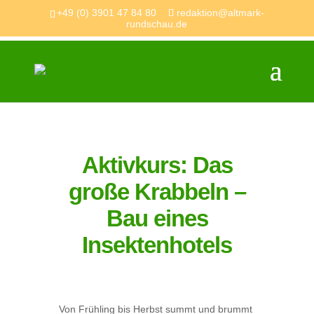
+49 (0) 3901 47 84 80
redaktion@altmark-
rundschau.de
Aktivkurs: Das
große Krabbeln –
Bau eines
Insektenhotels
Von Frühling bis Herbst summt und brummt